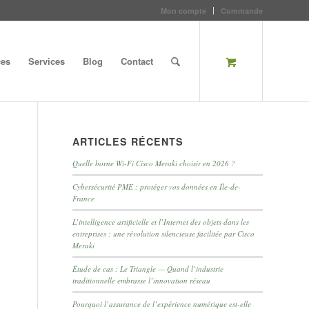
Mon compte
Commande
ces
Services
Blog
Contact
ARTICLES RÉCENTS
Quelle borne Wi-Fi Cisco Meraki choisir en 2026 ?
Cybersécurité PME : protéger vos données en Île-de-
France
L’intelligence artificielle et l’Internet des objets dans les
entreprises : une révolution silencieuse facilitée par Cisco
Meraki
Étude de cas : Le Triangle — Quand l’industrie
traditionnelle embrasse l’innovation réseau
Pourquoi l’assurance de l’expérience numérique est-elle