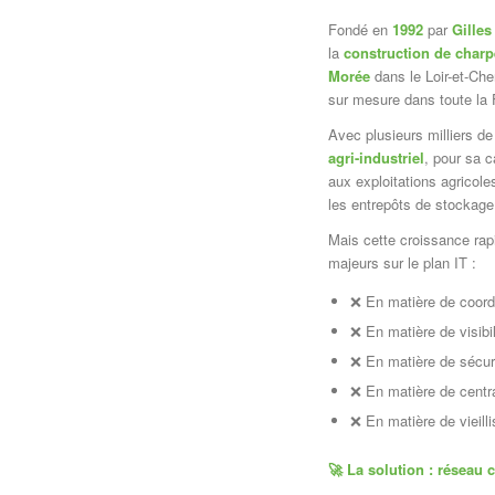
Fondé en
1992
par
Gille
la
construction de charp
Morée
dans le Loir-et-Cher
sur mesure dans toute la 
Avec plusieurs milliers de
agri-industriel
, pour sa 
aux exploitations agricol
les entrepôts de stockage
Mais cette croissance rapi
majeurs sur le plan IT :
❌ En matière de coordi
❌ En matière de visibil
❌ En matière de sécur
❌ En matière de central
❌ En matière de vieill
🚀
La solution : réseau c