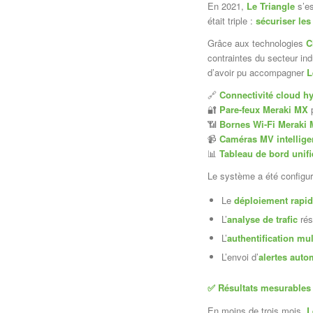
En 2021,
Le Triangle
s’es
était triple :
sécuriser les
Grâce aux technologies
C
contraintes du secteur in
d’avoir pu accompagner
L
🔗
Connectivité cloud h
🔐
Pare-feux Meraki MX
p
📶
Bornes Wi-Fi Meraki
📹
Caméras MV intellige
📊
Tableau de bord unifi
Le système a été configur
Le
déploiement rapi
L’
analyse de trafic
rés
L’
authentification mul
L’envoi d’
alertes auto
✅
Résultats mesurables
En moins de trois mois,
L