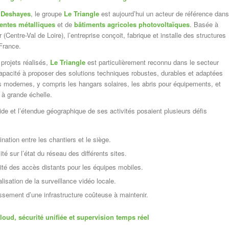
s Deshayes
, le groupe
Le Triangle
est aujourd’hui un acteur de référence dans
entes métalliques
et de
bâtiments agricoles photovoltaïques
. Basée à
 (Centre-Val de Loire), l’entreprise conçoit, fabrique et installe des structures
France.
 projets réalisés,
Le Triangle
est particulièrement reconnu dans le secteur
capacité à proposer des solutions techniques robustes, durables et adaptées
es modernes, y compris les hangars solaires, les abris pour équipements, et
 à grande échelle.
de et l’étendue géographique de ses activités posaient plusieurs défis
nation entre les chantiers et le siège.
ité sur l’état du réseau des différents sites.
ité des accès distants pour les équipes mobiles.
isation de la surveillance vidéo locale.
issement d’une infrastructure coûteuse à maintenir.
loud, sécurité unifiée et supervision temps réel