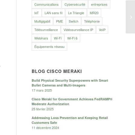
Communications
Cybersécurité
entreprises
IoT
LAN sans fil
Le Triangle
MR20
Multigigabit
PME
Switch
Téléphonie
Télésurveillance
Vidéosurveillance IP
VoIP
Webinars
Wi-Fi
Wi-Fi 6
Équipements réseau
e
BLOG CISCO MERAKI
Build Physical Security Superpowers with Smart
Bullet Cameras and Multi-Imagers
17 mars 2025
Cisco Meraki for Government Achieves FedRAMP®
Moderate Authorization
25 février 2025
Addressing Loss Prevention and Keeping Retail
Customers Safe
11 décembre 2024