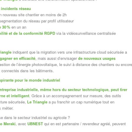
incidents r
é
seau
n nouveau site chantier en moins de 2h
egmentation du réseau par profil utilisateur
e 30
%
en un an
bilité et de la conformité RGPD
via la vidéosurveillance centralisée
riangle
indiquent que la migration vers une infrastructure cloud sécurisée a
gagner en efficacité
, mais aussi d’envisager
de nouveaux usages
stion de l’énergie photovoltaïque, le suivi à distance des chantiers ou encor
ets connectés dans les bâtiments.
pirante pour le monde industriel
ntreprise industrielle, même hors du secteur technologique, peut tirer
ne et intelligent
. Grâce à un accompagnement sur mesure, des outils
cture sécurisée,
Le Triangle
a pu franchir un cap numérique tout en
 métier.
e dans le secteur industriel ou agricole ?
o Meraki
, avec
UBNEST
qui en est partenaire / revendeur agréé, peuvent