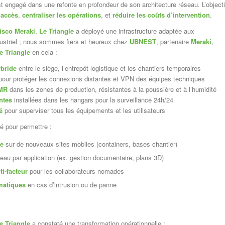
t engagé dans une refonte en profondeur de son architecture réseau. L’objecti
 accès
,
centraliser les opérations
, et
réduire les coûts d’intervention
.
isco Meraki
,
Le Triangle
a déployé une infrastructure adaptée aux
dustriel ; nous sommes fiers et heureux chez
UBNEST
, partenaire
Meraki
,
e Triangle
en cela :
ybride
entre le siège, l’entrepôt logistique et les chantiers temporaires
our protéger les connexions distantes et VPN des équipes techniques
 MR
dans les zones de production, résistantes à la poussière et à l’humidité
ntes
installées dans les hangars pour la surveillance 24h/24
é
pour superviser tous les équipements et les utilisateurs
é pour permettre :
de
sur de nouveaux sites mobiles (containers, bases chantier)
eau par application (ex. gestion documentaire, plans 3D)
ti-facteur
pour les collaborateurs nomades
matiques
en cas d’intrusion ou de panne
e Triangle
a constaté une transformation opérationnelle :