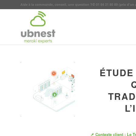
Aide à la commande, conseil, une question ?
✆
01 84 21 85 89
(prix d'un 
ÉTUDE 
TRAD
L
📌 Contexte client : Le 