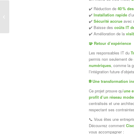
✔️ Réduction de
40
% des 
Pourquoi l’assurance de
✔️
Installation rapide
d’u
l’expérience numérique
✔️
Sécurité accrue
avec s
est-elle cruciale pour...
✔️ Baisse des
coûts IT d
✔️ Amélioration de la
visi
🧩
Retour d’expérience
Les responsables IT du
T
permis non seulement de
numériques
, comme la ge
l’intégration future d’obj
🌐
Une transformation ins
Ce projet prouve qu’
une e
profit d’un réseau moder
centralisés et une archite
respectant ses contraintes
📞 Vous êtes une entrepris
Découvrez comment
Cisc
vous accompagner :