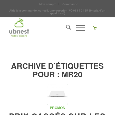
Mon compte
Commande
Aide à la commande, conseil, une question ?
✆
01 84 21 85 89
(prix d'un
appel local)
ARCHIVE D’ÉTIQUETTES
POUR :
MR20
PROMOS