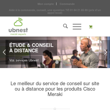
Mon compte
Commande
Aide à la commande, conseil, une question ?
✆
01 84 21 85 89
(prix d'un
appel local)
& CONSEIL
ANCE
 Ubnest
1
2
Le meilleur du service de conseil sur site
ou à distance pour les produits Cisco
Meraki