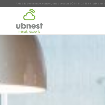
Aide à la commande, conseil, une question ?
✆
01 84 21 85 89
(prix d'un 