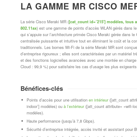
LA GAMME MR CISCO ME
La série Cisco Meraki MR (
[cat_count id=’215′] modèles, tous 
802.11ax
) est une gamme de points d’accès WLAN gérés dans le C
qui s’appuie sur l’architecture primée Cisco Meraki gérée dans le C
centralisée puissante et intuitive tout en éliminant le coût et la c
traditionnels. Les bornes Wi-Fi de la série Meraki MR sont conçu
d’entreprise rigoureux ; elles sont caractérisées par un matériel t
et des fonctions logicielles avancées avec une montée en charge 
Cloud : 99,9 %) pour satisfaire les cas d’usage les plus exigeants
Bénéfices-clés
Points d’accès pour une utilisation
en intérieur
([att_count attri
indoor’] modèles) ou
à l’extérieur
([att_count attribute= »wifi-lo
modèles).
Haute performance (jusqu’à 7,8 Gbps).
Sécurité d’entreprise intégrée, accès invité et assistant pour