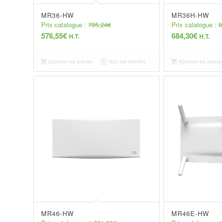
MR36-HW
MR36H-HW
Prix catalogue :
795,24
€
Prix catalogue :
9
576,55
€
684,30
€
H.T.
H.T.
Ajouter au panier
Voir les détails
Ajouter au panie
MR46-HW
MR46E-HW