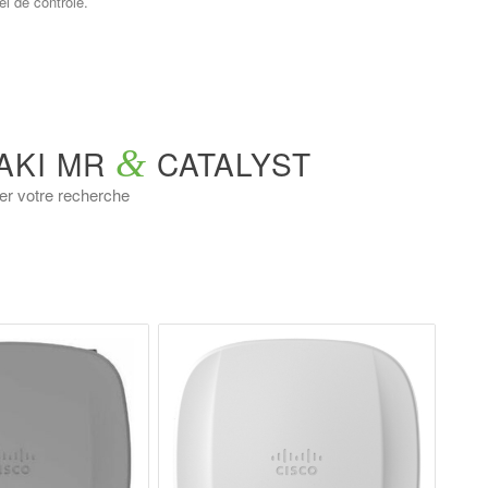
el de contrôle.
AKI MR
&
CATALYST
iner votre recherche