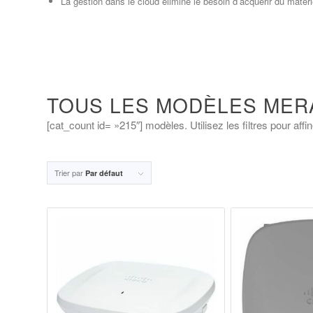
La gestion dans le cloud élimine le besoin d’acquérir du matéri
TOUS LES MODÈLES MER
[cat_count id= »215″] modèles. Utilisez les filtres pour aff
Trier par
Par défaut