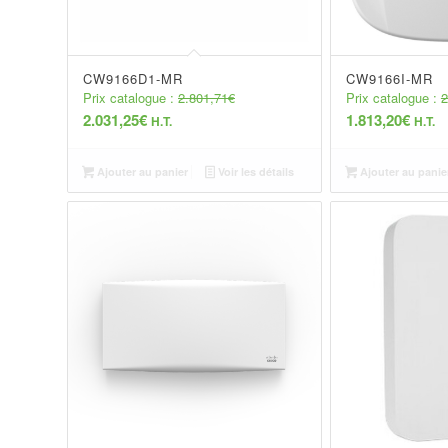
CW9166D1-MR
CW9166I-MR
Prix catalogue :
2.801,71
€
Prix catalogue :
2
2.031,25
€
1.813,20
€
H.T.
H.T.
Ajouter au panier
Voir les détails
Ajouter au panie