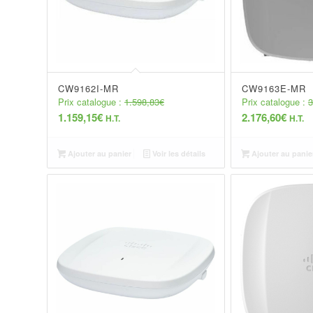
CW9162I-MR
CW9163E-MR
Prix catalogue :
1.598,83
€
Prix catalogue :
3
1.159,15
€
2.176,60
€
H.T.
H.T.
Ajouter au panier
Voir les détails
Ajouter au panie