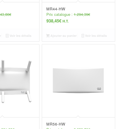
MR44-HW
43,86
€
Prix catalogue :
1.294,39
€
938,45
€
H.T.
r
Voir les détails
Ajouter au panier
Voir les détails
MR56-HW