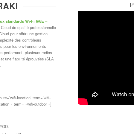
RAKI
P
aux standards Wi-Fi 6/6E –
loud de qualité professionnelle
loud pour offrir une gestion
omplexité des contrôleurs
es pour les environnements
rès performant, plusieurs radios
et une fiabilité éprouvées (SLA
.
bute=’wifi-location’ term=’wifi-
cation » term= »wifi-outdoor »]
 BYOD.