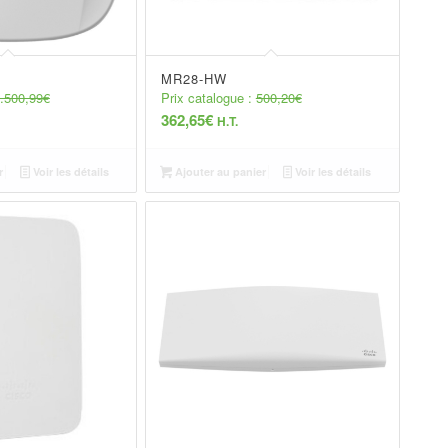
MR28-HW
.500,99
€
Prix catalogue :
500,20
€
362,65
€
H.T.
r
Voir les détails
Ajouter au panier
Voir les détails