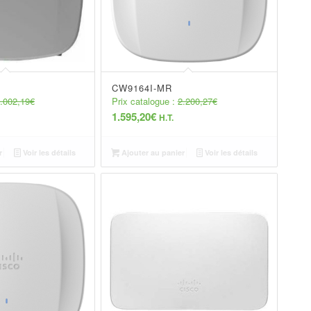
CW9164I-MR
.002,19
€
Prix catalogue :
2.200,27
€
1.595,20
€
H.T.
r
Voir les détails
Ajouter au panier
Voir les détails