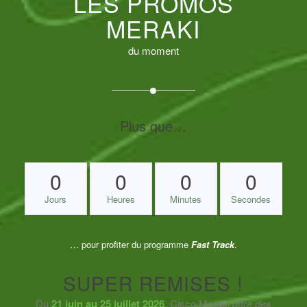
LES PROMOS
MERAKI
du moment
Plus que…
0
0
0
0
Jours
Heures
Minutes
Secondes
… pour profiter du programme
Fast Track
.
SUPER REMISES !
Du
21 juin au 25 juillet 2026
, Cisco Meraki
offre des