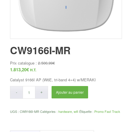
CW9166I-MR
Prix catalogue :
2.500,99
€
1.813,20
€
H.T.
Catalyst 9166I AP (W6E, tri-band 4×4) w/MERAKI
Ajouter au panier
UGS :
CW9166I-MR
Catégories :
hardware
,
wifi
Étiquette :
Promo Fast Track