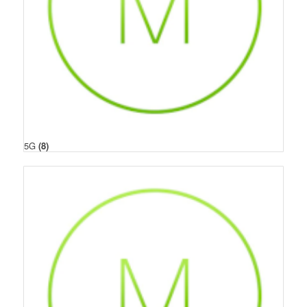
5G
(8)