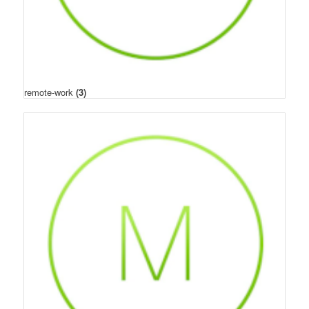
remote-work
(3)