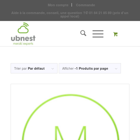
Mon compte
Commande
Aide à la commande, conseil, une question ?
✆
01 84 21 85 89
(prix d'un
appel local)
Trier par
Afficher
Par défaut
-1 Produits par page