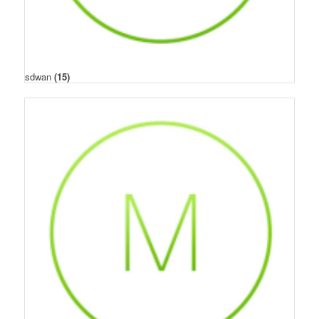
sdwan
(15)