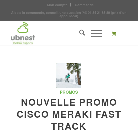
Mon compte
Commande
Aide à la commande, conseil, une question ?
✆
01 84 21 85 89
(prix d'un
appel local)
PROMOS
NOUVELLE PROMO
CISCO MERAKI FAST
TRACK