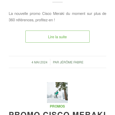
La nouvelle promo Cisco Meraki du moment sur plus de
360 références, profitez-en !
Lire la suite
/
4 MAI 2024
PAR
JÉRÔME FABRE
PROMOS
PROMO CISCO MERAKI