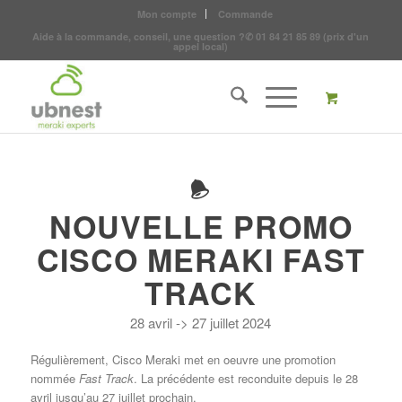
Mon compte
Commande
Aide à la commande, conseil, une question ?
✆
01 84 21 85 89
(prix d'un
appel local)
NOUVELLE PROMO
CISCO MERAKI FAST
TRACK
28 avril -> 27 juillet 2024
Régulièrement, Cisco Meraki met en oeuvre une promotion
nommée
Fast Track
. La précédente est reconduite depuis le 28
avril jusqu’au 27 juillet prochain.