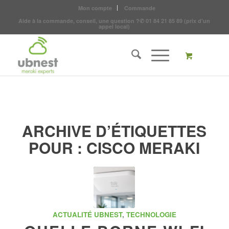
Mon compte
Commande
Aide à la commande, conseil, une question ?
✆
01 84 21 85 89
(prix d'un
appel local)
ARCHIVE D’ÉTIQUETTES
POUR :
CISCO MERAKI
ACTUALITÉ UBNEST
,
TECHNOLOGIE