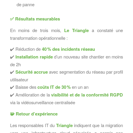
de panne
✅
Résultats mesurables
En moins de trois mois,
Le Triangle
a constaté une
transformation opérationnelle :
✔️ Réduction de
40
% des incidents r
é
seau
✔️
Installation rapide
d’un nouveau site chantier en moins
de 2h
✔️
Sécurité accrue
avec segmentation du réseau par profil
utilisateur
✔️ Baisse des
coûts IT de 30
%
en un an
✔️ Amélioration de la
visibilité et de la conformité RGPD
via la vidéosurveillance centralisée
🧩
Retour d’expérience
Les responsables IT du
Triangle
indiquent que la migration
vers une infrastructure cloud sécurisée a permis non