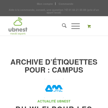
Mon compte
Commande
Aide à la commande, conseil, une question ?
✆
01 84 21 85 89
(prix d'un
appel local)
ARCHIVE D’ÉTIQUETTES
POUR :
CAMPUS
ACTUALITÉ UBNEST