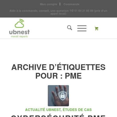
Mon compte
Commande
Aide à la commande, conseil, une question ?
✆
01 84 21 85 89
(prix d'un
appel local)
ARCHIVE D’ÉTIQUETTES
POUR :
PME
ACTUALITÉ UBNEST
,
ÉTUDES DE CAS