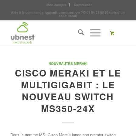
Mon compte
Commande
Aide à la commande, conseil, une question ?
✆
01 84 21 85 89
(prix d'un
appel local)
NOUVEAUTÉS MERAKI
CISCO MERAKI ET LE
MULTIGIGABIT : LE
NOUVEAU SWITCH
MS350-24X
Dans la gamme MS, Cisco Meraki lance son premier switch