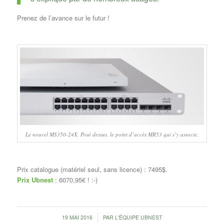
Prenez de l’avance sur le futur !
Le nouvel MS350-24X. Posé dessus, le point d’accès MR53 qui s’y associe.
Prix catalogue (matériel seul, sans licence) : 7495$.
Prix Ubnest
: 6070,95€ ! :-)
/
19 MAI 2016
PAR
L'ÉQUIPE UBNEST