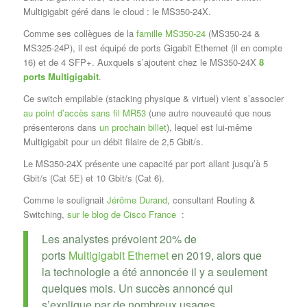
Multigigabit géré dans le cloud : le MS350-24X.
Comme ses collègues de la
famille MS350-24
(MS350-24 &
MS325-24P), il est équipé de ports Gigabit Ethernet (il en compte
16) et de 4 SFP+. Auxquels s’ajoutent chez le MS350-24X
8
ports Multigigabit
.
Ce switch empilable (stacking physique & virtuel) vient s’associer
au point d’accès sans fil MR53
(une autre nouveauté que nous
présenterons dans
un prochain billet
), lequel est lui-même
Multigigabit pour un débit filaire de 2,5 Gbit/s.
Le MS350-24X présente une capacité par port allant jusqu’à 5
Gbit/s (Cat 5E) et 10 Gbit/s (Cat 6).
Comme le soulignait
Jérôme Durand
, consultant Routing &
Switching,
sur le blog de Cisco France
:
Les analystes prévoient 20% de
ports
Multigigabit Ethernet
en 2019, alors que
la technologie a été annoncée il y a seulement
quelques mois. Un succès annoncé qui
s’explique par de nombreux usages.