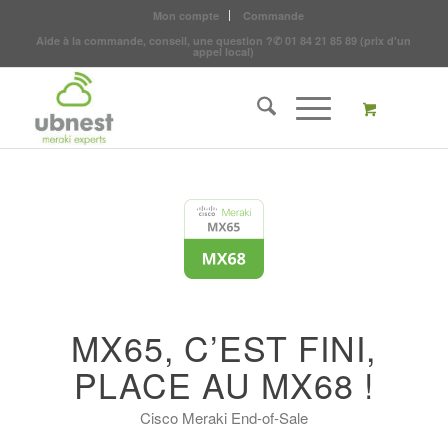
Mon compte
Commande
Aide à la commande, conseil, une question ?
✆
01 84 21 85 89
(prix d'un
appel local)
MX65, C’EST FINI,
PLACE AU MX68 !
Cisco Meraki End-of-Sale