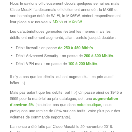
Nous le savions officieusement depuis quelques semaines mais
Cisco Meraki l’a désormais officiellement annoncé : le MX65 et
son homologue doté de Wi-Fi, le MX65W, cèdent respectivement
leur place aux nouveaux
MX68
et
MX68W
.
Les caractéristiques générales restent les mêmes mais les
débits ont nettement augmenté, allant parfois jusqu’à doubler :
Débit firewall : on passe
de 250 à 450 Mbit/s
.
Débit Advanced Security : on passe de
200 à 300 Mbit/s
.
Débit VPN max : on passe de
100 à 200 Mbit/s
.
Il n’y a pas que les débits qui ont augmenté… les prix aussi,
hélas. :-(
Mais pas autant que les débits, ouf ! :-) On passe ainsi de $945 à
$995 pour le matériel au prix catalogue, soit une
augmentation
d’environ 5%
(n’oubliez pas que dans
notre boutique
, nous
pratiquons une remise de 25% sur ces tarifs, voire plus pour des
volumes de commande importants).
L’annonce a été faite par Cisco Meraki le 20 novembre 2018.