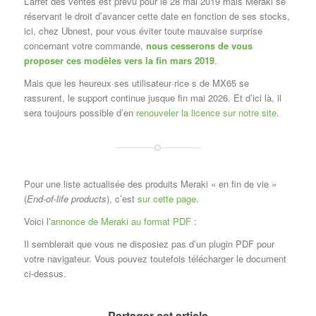
L’arrêt des ventes est prévu pour le 28 mai 2019 mais Meraki se
réservant le droit d’avancer cette date en fonction de ses stocks,
ici, chez Ubnest, pour vous éviter toute mauvaise surprise
concernant votre commande,
nous cesserons de vous
proposer ces modèles vers la fin mars 2019
.
Mais que les heureux·ses utilisateur·rice·s de MX65 se
rassurent, le support continue jusque fin mai 2026. Et d’ici là, il
sera toujours possible d’en
renouveler la licence sur notre site
.
Pour une liste actualisée des produits Meraki « en fin de vie »
(
End-of-life products
), c’est
sur cette page
.
Voici l’
annonce de Meraki au format PDF
:
Il semblerait que vous ne disposiez pas d’un plugin PDF pour
votre navigateur. Vous pouvez toutefois télécharger le document
ci-dessus.
Partager cet article