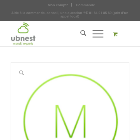
Mon compte
Commande
Aide à la commande, conseil, une question ?
✆
01 84 21 85 89
(prix d'un
appel local)