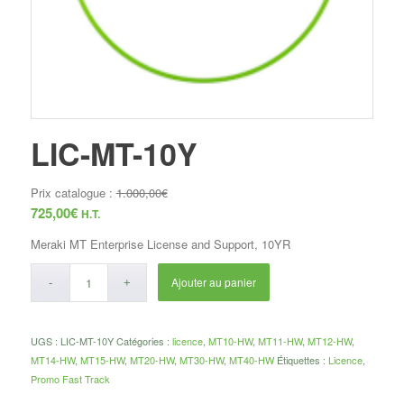
LIC-MT-10Y
Prix catalogue :
1.000,00
€
725,00
€
H.T.
Meraki MT Enterprise License and Support, 10YR
Ajouter au panier
UGS :
LIC-MT-10Y
Catégories :
licence
,
MT10-HW
,
MT11-HW
,
MT12-HW
,
MT14-HW
,
MT15-HW
,
MT20-HW
,
MT30-HW
,
MT40-HW
Étiquettes :
Licence
,
Promo Fast Track