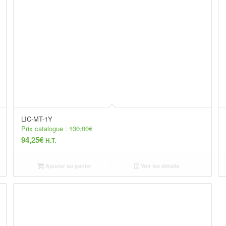
LIC-MT-1Y
Prix catalogue :
130,00
€
94,25
€
H.T.
Ajouter au panier
Voir les détails