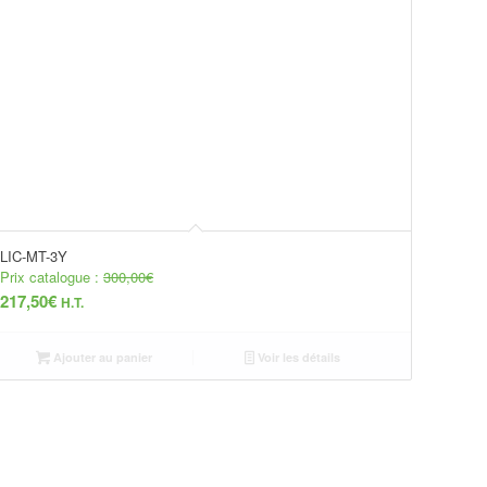
LIC-MT-3Y
Prix catalogue :
300,00
€
217,50
€
H.T.
Ajouter au panier
Voir les détails