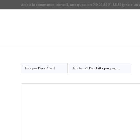
Aide à la commande, conseil, une question ?
✆
01 84 21 85 89
(prix d'un 
Trier par
Afficher
Par défaut
-1 Produits par page