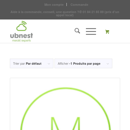
Mon compte
Commande
Aide à la commande, conseil, une question ?
✆
01 84 21 85 89
(prix d'un
appel local)
Trier par
Afficher
Par défaut
-1 Produits par page