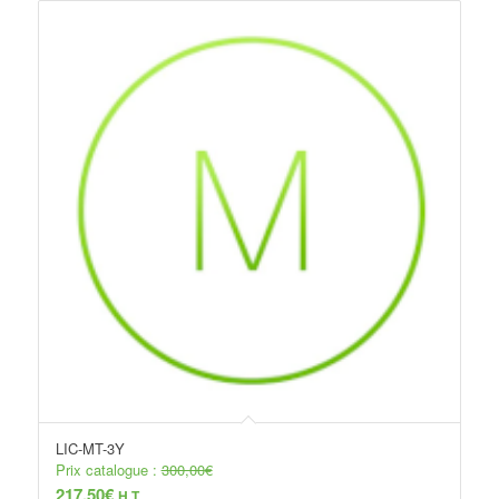
LIC-MT-3Y
Prix catalogue :
300,00
€
217,50
€
H.T.