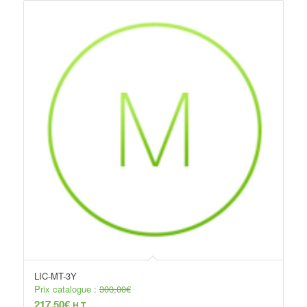
LIC-MT-3Y
Prix catalogue :
300,00
€
217,50
€
H.T.