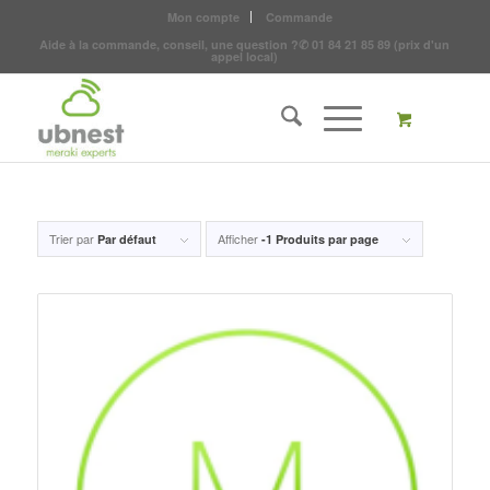
Mon compte
Commande
Aide à la commande, conseil, une question ?
✆
01 84 21 85 89
(prix d'un
appel local)
Trier par
Afficher
Par défaut
-1 Produits par page