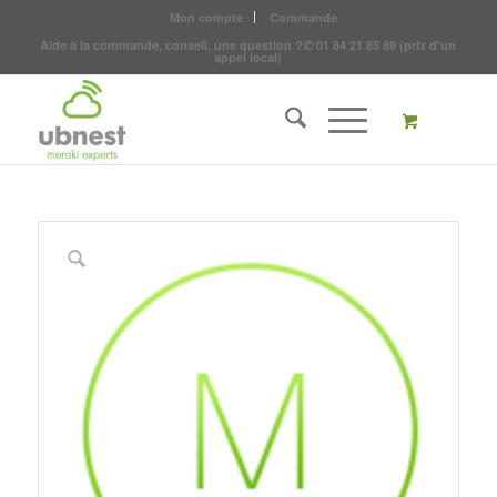
Mon compte
Commande
Aide à la commande, conseil, une question ?
✆
01 84 21 85 89
(prix d'un
appel local)