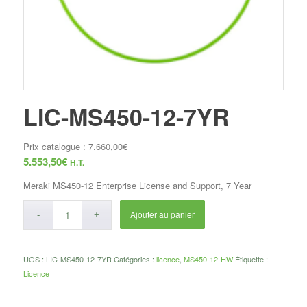
LIC-MS450-12-7YR
Prix catalogue :
7.660,00
€
5.553,50
€
H.T.
Meraki MS450-12 Enterprise License and Support, 7 Year
Ajouter au panier
UGS :
LIC-MS450-12-7YR
Catégories :
licence
,
MS450-12-HW
Étiquette :
Licence