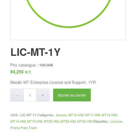
LIC-MT-1Y
Prix catalogue :
130,00
€
94,25
€
H.T.
Meraki MT Enterprise License and Support, 1YR
Ajouter au panier
UGS :
LIC-MT-1Y
Catégories :
licence
,
MT10-HW
,
MT11-HW
,
MT12-HW
,
MT14-HW
,
MT15-HW
,
MT20-HW
,
MT30-HW
,
MT40-HW
Étiquettes :
Licence
,
Promo Fast Track