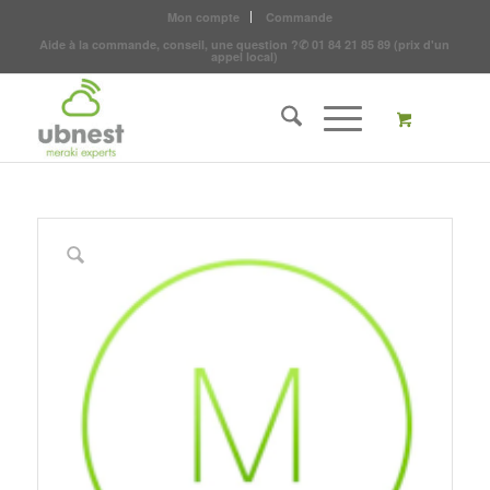
Mon compte
Commande
Aide à la commande, conseil, une question ?
✆
01 84 21 85 89
(prix d'un
appel local)