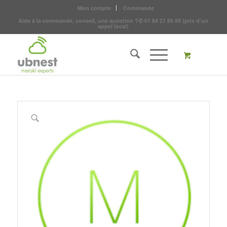
Mon compte
Commande
Aide à la commande, conseil, une question ?
✆
01 84 21 85 89
(prix d'un
appel local)