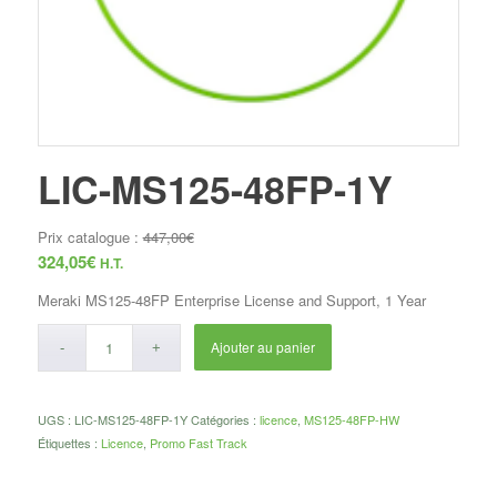
LIC-MS125-48FP-1Y
Prix catalogue :
447,00
€
324,05
€
H.T.
Meraki MS125-48FP Enterprise License and Support, 1 Year
Ajouter au panier
UGS :
LIC-MS125-48FP-1Y
Catégories :
licence
,
MS125-48FP-HW
Étiquettes :
Licence
,
Promo Fast Track