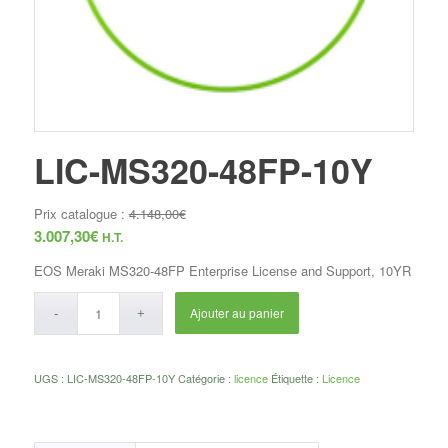
LIC-MS320-48FP-10Y
Prix catalogue :
4.148,00
€
3.007,30
€
H.T.
EOS Meraki MS320-48FP Enterprise License and Support, 10YR
Ajouter au panier
UGS :
LIC-MS320-48FP-10Y
Catégorie :
licence
Étiquette :
Licence