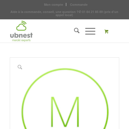
Mon compte
Commande
Aide à la commande, conseil, une question ?
✆
01 84 21 85 89
(prix d'un
appel local)