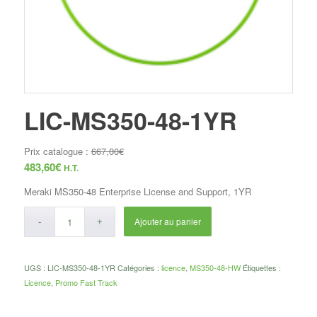
LIC-MS350-48-1YR
Prix catalogue :
667,00
€
483,60
€
H.T.
Meraki MS350-48 Enterprise License and Support, 1YR
Ajouter au panier
UGS :
LIC-MS350-48-1YR
Catégories :
licence
,
MS350-48-HW
Étiquettes :
Licence
,
Promo Fast Track