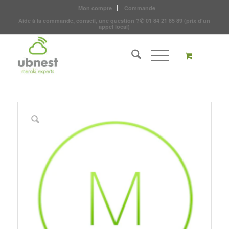
Mon compte
Commande
Aide à la commande, conseil, une question ?
✆
01 84 21 85 89
(prix d'un
appel local)