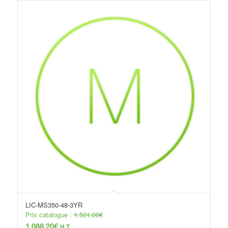
LIC-MS350-48-3YR
Prix catalogue :
1.501,00
€
1.088,20
€
H.T.