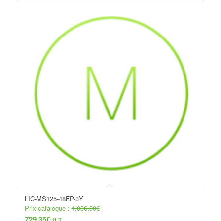
LIC-MS125-48FP-3Y
Prix catalogue :
1.006,00
€
729,35
€
H.T.