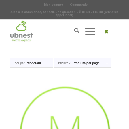
Mon compte
Commande
Aide à la commande, conseil, une question ?
✆
01 84 21 85 89
(prix d'un
appel local)
Trier par
Afficher
Par défaut
-1 Produits par page