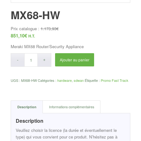
MX68-HW
Prix catalogue :
1.173,93
€
851,10
€
H.T.
Meraki MX68 Router/Security Appliance
Ajouter au panier
UGS :
MX68-HW
Catégories :
hardware
,
sdwan
Étiquette :
Promo Fast Track
Description
Informations complémentaires
Description
Veuillez choisir la licence (la durée et éventuellement le
type) qui vous convient pour ce produit. N’hésitez pas à