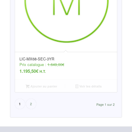
LIC-MX68-SEC-3YR
Prix catalogue :
1.649,00
€
1.195,50
€
H.T.
Ajouter au panier
Voir les détails
2
1
Page 1 sur 2