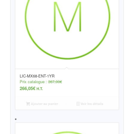
LIC-MX68-ENT-1YR
Prix catalogue :
367,00
€
266,05
€
H.T.
Ajouter au panier
Voir les détails