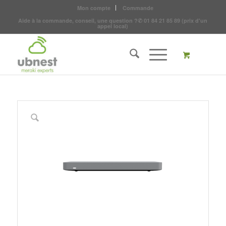
Mon compte
Commande
Aide à la commande, conseil, une question ?
✆
01 84 21 85 89
(prix d'un
appel local)