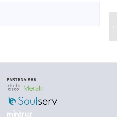
LI
PARTENAIRES