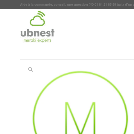
Aide à la commande, conseil, une question ?
✆
01 84 21 85 89
(prix d'un 