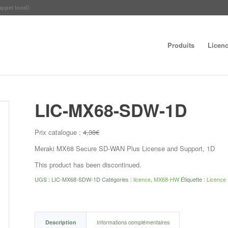
appel local)
Produits
Licen
LIC-MX68-SDW-1D
Prix catalogue :
4,38
€
Meraki MX68 Secure SD-WAN Plus License and Support, 1D
This product has been discontinued.
UGS :
LIC-MX68-SDW-1D
Catégories :
licence
,
MX68-HW
Étiquette :
Licence
Description
Informations complémentaires