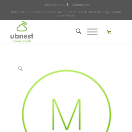
Mon compte
Commande
Aide à la commande, conseil, une question ?
✆
01 84 21 85 89
(prix d'un
appel local)