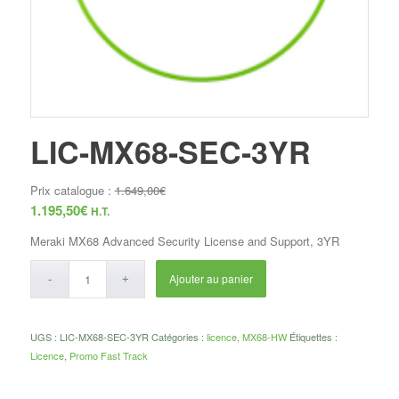
LIC-MX68-SEC-3YR
Prix catalogue :
1.649,00
€
1.195,50
€
H.T.
Meraki MX68 Advanced Security License and Support, 3YR
Ajouter au panier
UGS :
LIC-MX68-SEC-3YR
Catégories :
licence
,
MX68-HW
Étiquettes :
Licence
,
Promo Fast Track