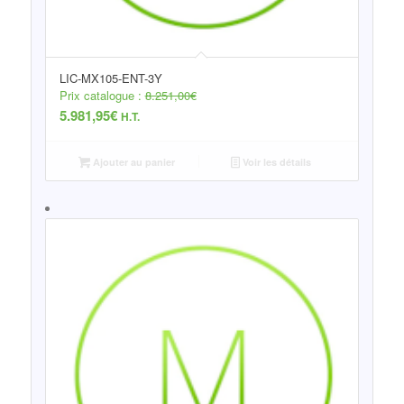
LIC-MX105-ENT-3Y
Prix catalogue :
8.251,00
€
5.981,95
€
H.T.
Ajouter au panier
Voir les détails