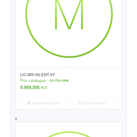
LIC-MX105-ENT-5Y
Prix catalogue :
13.751,00
€
9.969,50
€
H.T.
Ajouter au panier
Voir les détails