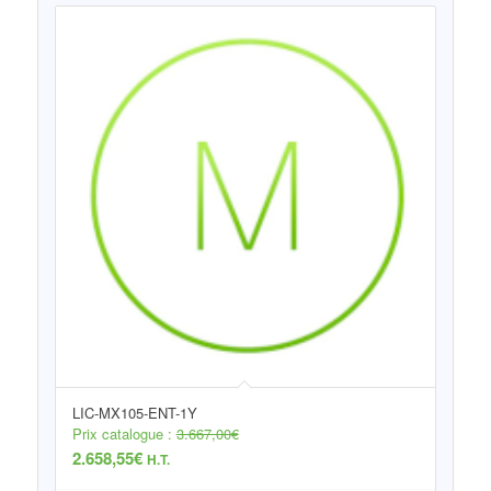
LIC-MX105-ENT-1Y
Prix catalogue :
3.667,00
€
2.658,55
€
H.T.