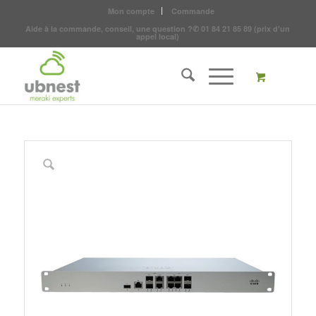
Mon compte
Commande
Aide à la commande, conseil, une question ?
✆
01 84 21 85 89
(prix d'un
appel local)