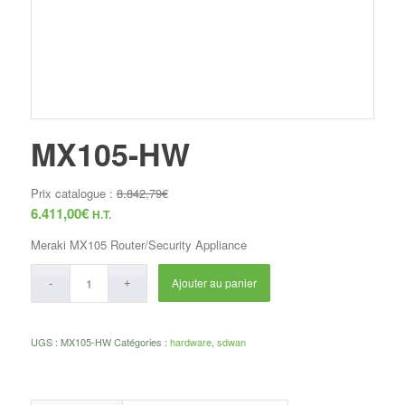
MX105-HW
Prix catalogue :
8.842,79
€
6.411,00
€
H.T.
Meraki MX105 Router/Security Appliance
Ajouter au panier
UGS :
MX105-HW
Catégories :
hardware
,
sdwan