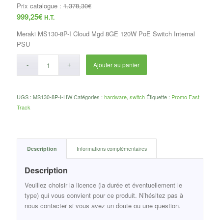
Prix catalogue :
1.378,30
€
999,25
€
H.T.
Meraki MS130-8P-I Cloud Mgd 8GE 120W PoE Switch Internal
PSU
Ajouter au panier
UGS :
MS130-8P-I-HW
Catégories :
hardware
,
switch
Étiquette :
Promo Fast
Track
Description
Informations complémentaires
Description
Veuillez choisir la licence (la durée et éventuellement le
type) qui vous convient pour ce produit. N’hésitez pas à
nous contacter si vous avez un doute ou une question.