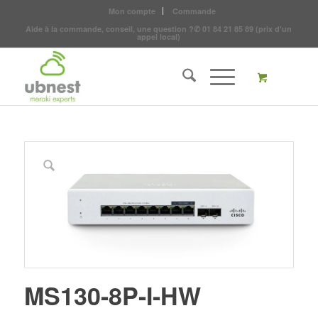
Mon compte
Commande
Aide à la commande, conseil, une question ?
✆
01 84 21 85 89
(prix d'un
appel local)
MS130-8P-I-HW