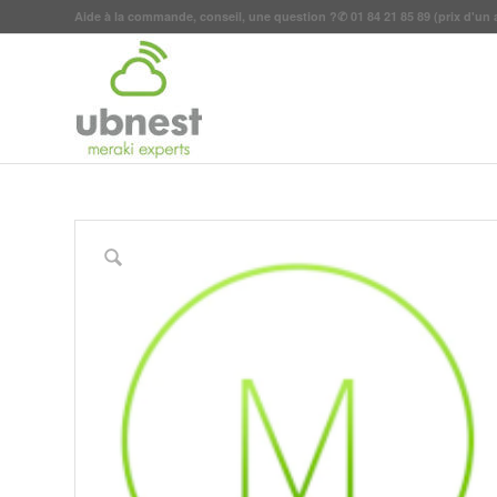
Aide à la commande, conseil, une question ?
✆
01 84 21 85 89
(prix d'un 