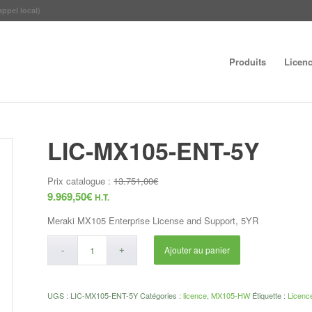
appel local)
Produits
Licen
LIC-MX105-ENT-5Y
Prix catalogue :
13.751,00
€
9.969,50
€
H.T.
Meraki MX105 Enterprise License and Support, 5YR
Ajouter au panier
UGS :
LIC-MX105-ENT-5Y
Catégories :
licence
,
MX105-HW
Étiquette :
Licenc