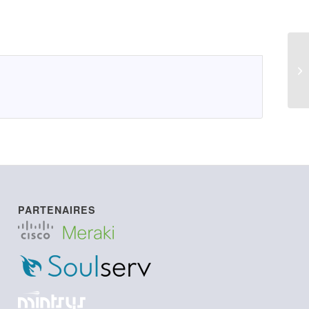
LI
PARTENAIRES