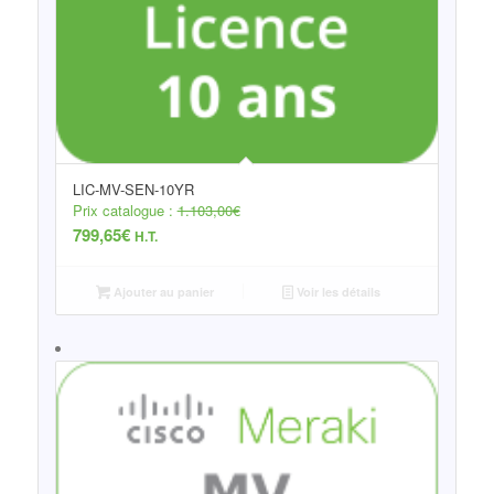
LIC-MV-SEN-10YR
Prix catalogue :
1.103,00
€
799,65
€
H.T.
Ajouter au panier
Voir les détails