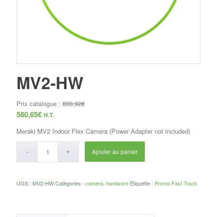
MV2-HW
Prix catalogue :
800,92
€
580,65
€
H.T.
Meraki MV2 Indoor Flex Camera (Power Adapter not included)
Ajouter au panier
UGS :
MV2-HW
Catégories :
camera
,
hardware
Étiquette :
Promo Fast Track