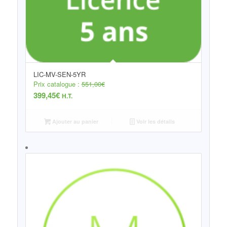
LIC-MV-SEN-5YR
Prix catalogue :
551,00
€
399,45
€
H.T.
Ajouter au panier
Voir les détails