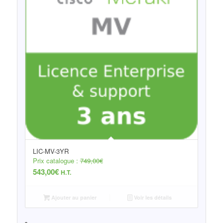
LIC-MV-3YR
Prix catalogue :
749,00
€
543,00
€
H.T.
Ajouter au panier
Voir les détails