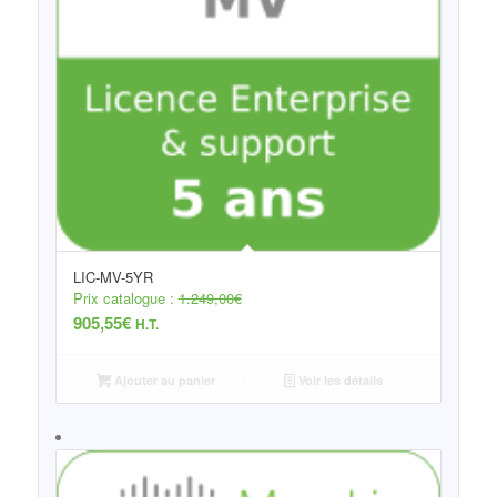
LIC-MV-5YR
Prix catalogue :
1.249,00
€
905,55
€
H.T.
Ajouter au panier
Voir les détails