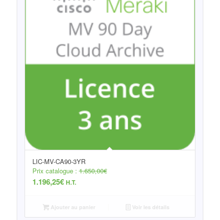
LIC-MV-CA90-3YR
Prix catalogue :
1.650,00
€
1.196,25
€
H.T.
Ajouter au panier
Voir les détails