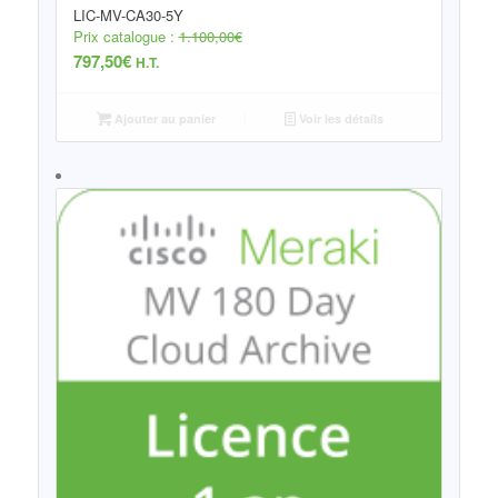
LIC-MV-CA30-5Y
Prix catalogue :
1.100,00
€
797,50
€
H.T.
Ajouter au panier
Voir les détails