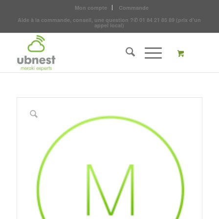
Mon compte
Commande
Aide à la commande, conseil, une question ?
✆
01 84 21 85 89
(prix d'un
appel local)