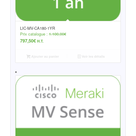
LIC-MV-CA180-1YR
Prix catalogue :
1.100,00
€
797,50
€
H.T.
Ajouter au panier
Voir les détails