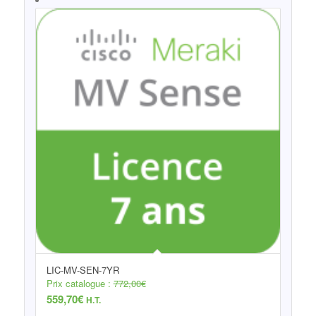
LIC-MV-SEN-7YR
Prix catalogue :
772,00
€
559,70
€
H.T.