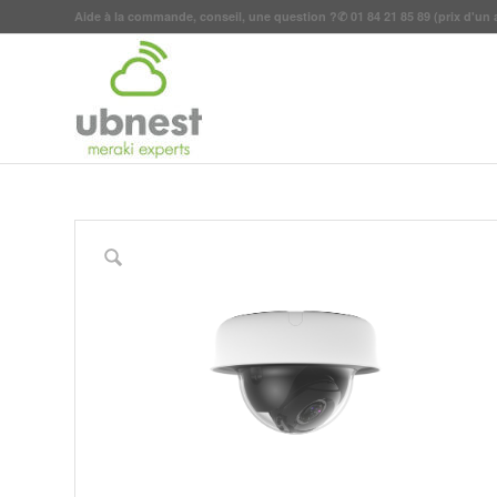
Aide à la commande, conseil, une question ?
✆
01 84 21 85 89
(prix d'un 