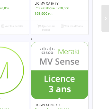
LIC-MV-CA30-1Y
98,00
€
Prix catalogue :
220,00
€
159,50
€
H.T.
Voir les détails
Ajouter au
Voir les détails
panier
LIC-MV-SEN-3YR