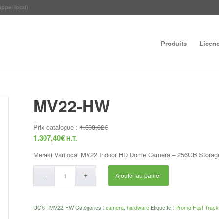
appel local)
Produits
Licen
MV22-HW
Prix catalogue :
1.803,32
€
1.307,40
€
H.T.
Meraki Varifocal MV22 Indoor HD Dome Camera – 256GB Storag
Ajouter au panier
UGS :
MV22-HW
Catégories :
camera
,
hardware
Étiquette :
Promo Fast Track