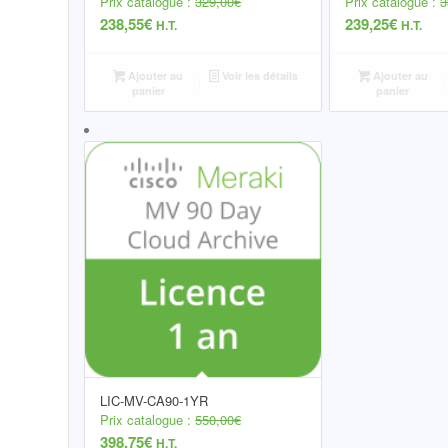
Prix catalogue :
329,00
€
Prix catalogue :
3
238,55
€
239,25
€
H.T.
H.T.
Ajouter au
Voir les détails
Ajouter au
panier
panier
LIC-MV-CA90-1YR
Prix catalogue :
550,00
€
398,75
€
H.T.