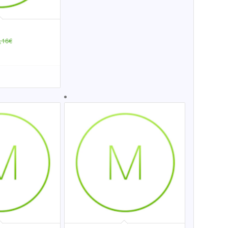
,16
€