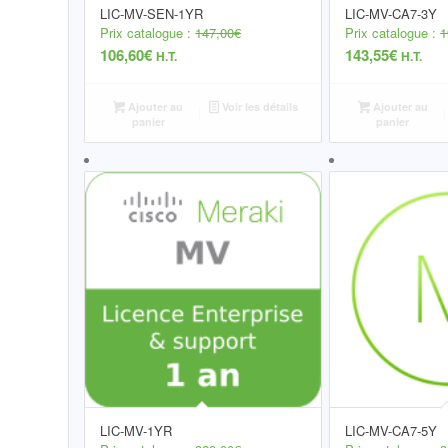
LIC-MV-SEN-1YR
LIC-MV-CA7-3Y
Prix catalogue :
147,00
€
Prix catalogue :
1
106,60
€
143,55
€
H.T.
H.T.
Ajouter au
Voir les détails
Ajouter au
panier
panier
LIC-MV-1YR
LIC-MV-CA7-5Y