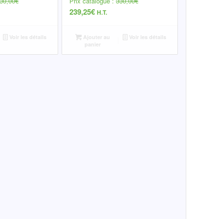
30,00
€
Prix catalogue :
330,00
€
239,25
€
H.T.
Voir les détails
Ajouter au
Voir les détails
panier