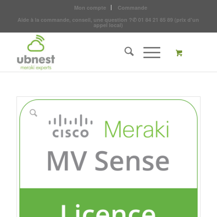
Mon compte
Commande
Aide à la commande, conseil, une question ?
✆
01 84 21 85 89
(prix d'un
appel local)