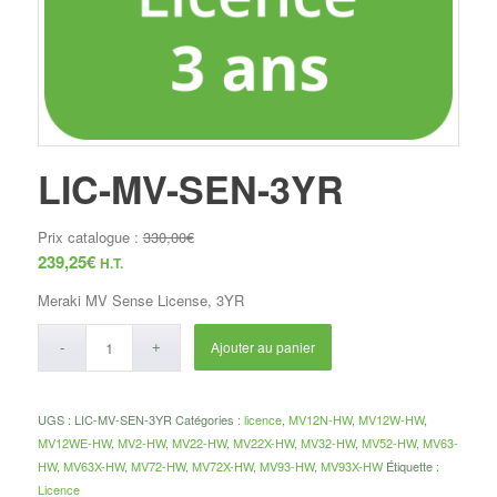
LIC-MV-SEN-3YR
Prix catalogue :
330,00
€
239,25
€
H.T.
Meraki MV Sense License, 3YR
Ajouter au panier
UGS :
LIC-MV-SEN-3YR
Catégories :
licence
,
MV12N-HW
,
MV12W-HW
,
MV12WE-HW
,
MV2-HW
,
MV22-HW
,
MV22X-HW
,
MV32-HW
,
MV52-HW
,
MV63-
HW
,
MV63X-HW
,
MV72-HW
,
MV72X-HW
,
MV93-HW
,
MV93X-HW
Étiquette :
Licence