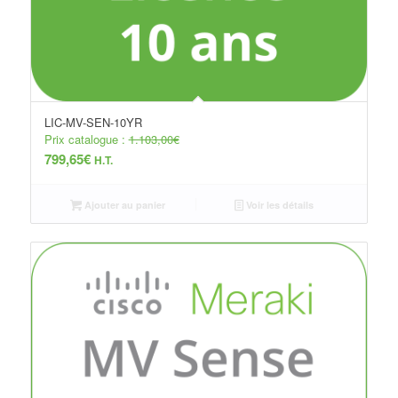
LIC-MV-SEN-10YR
Prix catalogue :
1.103,00
€
799,65
€
H.T.
Ajouter au panier
Voir les détails