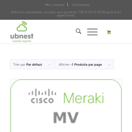
Mon compte
Commande
Aide à la commande, conseil, une question ?
✆
01 84 21 85 89
(prix d'un
appel local)
Trier par
Afficher
Par défaut
-1 Produits par page