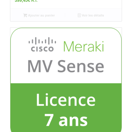
399,45
€
H.T.
Ajouter au panier
Voir les détails