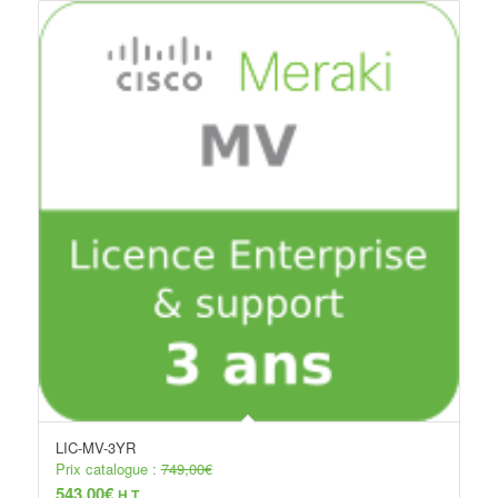
LIC-MV-3YR
Prix catalogue :
749,00
€
543,00
€
H.T.