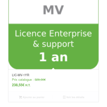
LIC-MV-1YR
Prix catalogue :
329,00
€
238,55
€
H.T.
Ajouter au panier
Voir les détails