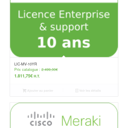
LIC-MV-10YR
Prix catalogue :
2.499,00
€
1.811,75
€
H.T.
Ajouter au panier
Voir les détails