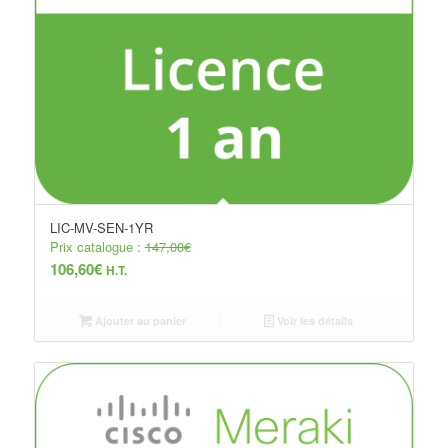
LIC-MV-SEN-1YR
Prix catalogue :
147,00
€
106,60
€
H.T.
Ajouter au panier
Voir les détails