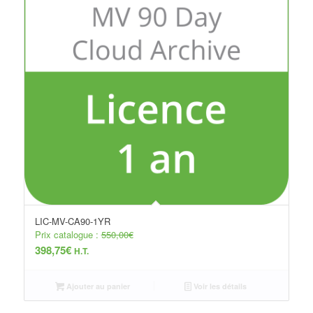
LIC-MV-CA90-1YR
Prix catalogue :
550,00
€
398,75
€
H.T.
Ajouter au panier
Voir les détails