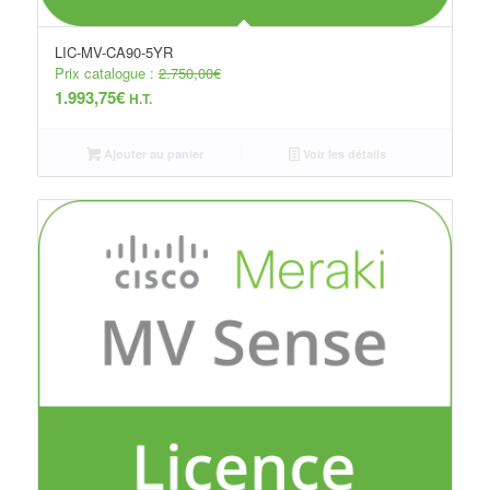
LIC-MV-CA90-5YR
Prix catalogue :
2.750,00
€
1.993,75
€
H.T.
Ajouter au panier
Voir les détails