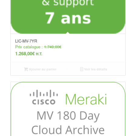
LIC-MV-7YR
Prix catalogue :
1.749,00
€
1.268,00
€
H.T.
Ajouter au panier
Voir les détails