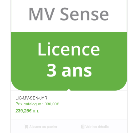
LIC-MV-SEN-3YR
Prix catalogue :
330,00
€
239,25
€
H.T.
Ajouter au panier
Voir les détails