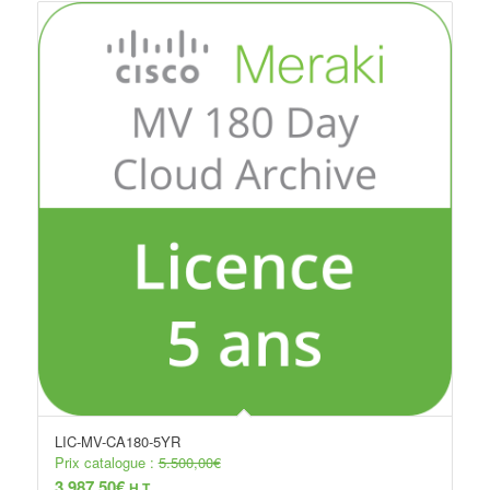
LIC-MV-CA180-5YR
Prix catalogue :
5.500,00
€
3.987,50
€
H.T.