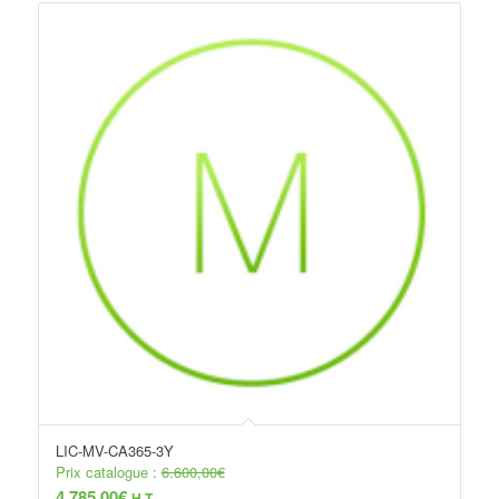
LIC-MV-CA365-3Y
Prix catalogue :
6.600,00
€
4.785,00
€
H.T.