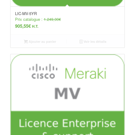
LIC-MV-5YR
Prix catalogue :
1.249,00
€
905,55
€
H.T.
Ajouter au panier
Voir les détails