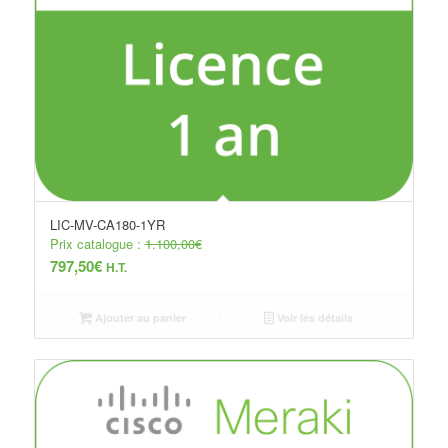
LIC-MV-CA180-1YR
Prix catalogue :
1.100,00
€
797,50
€
H.T.
Ajouter au panier
Voir les détails