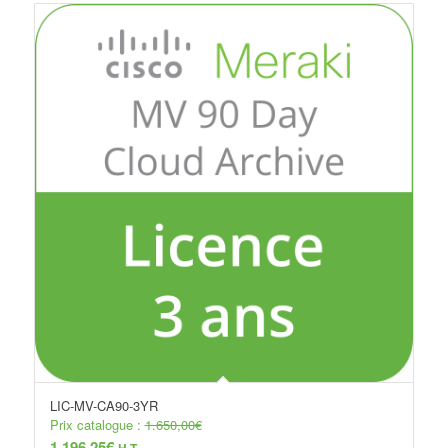
LIC-MV-CA90-3YR
Prix catalogue :
1.650,00
€
1.196,25
€