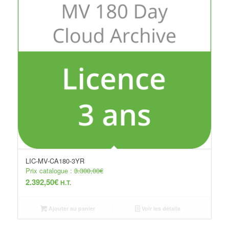
LIC-MV-CA180-3YR
Prix catalogue :
3.300,00
€
2.392,50
€
H.T.
Ajouter au panier
Voir les détails