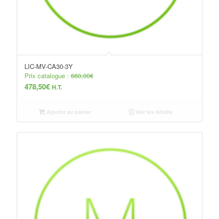
LIC-MV-CA30-3Y
Prix catalogue :
660,00
€
478,50
€
H.T.
Ajouter au panier
Voir les détails