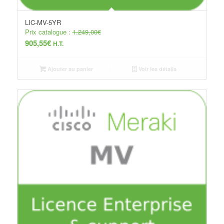
LIC-MV-5YR
Prix catalogue :
1.249,00
€
905,55
€
H.T.
Ajouter au panier
Voir les détails