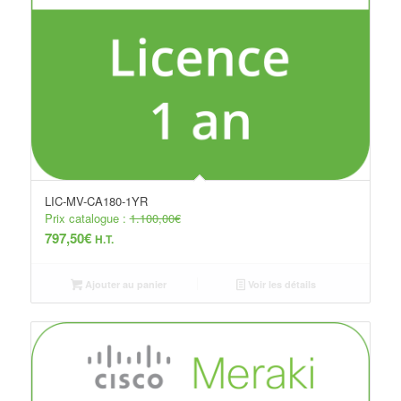
LIC-MV-CA180-1YR
Prix catalogue :
1.100,00
€
797,50
€
H.T.
Ajouter au panier
Voir les détails