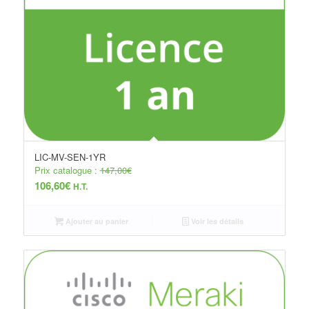
LIC-MV-SEN-1YR
Prix catalogue :
147,00
€
106,60
€
H.T.
Ajouter au panier
Voir les détails