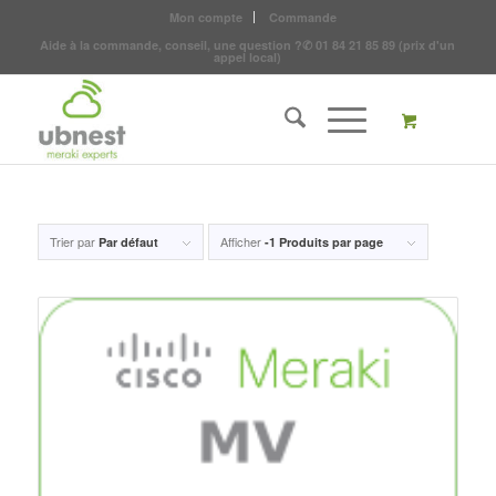
Mon compte
Commande
Aide à la commande, conseil, une question ?
✆
01 84 21 85 89
(prix d'un
appel local)
Trier par
Afficher
Par défaut
-1 Produits par page