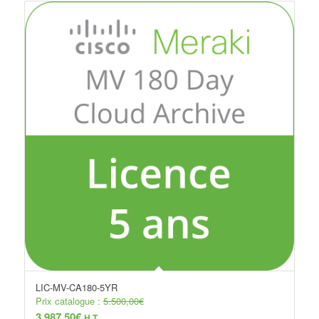
LIC-MV-CA180-5YR
Prix catalogue :
5.500,00
€
3.987,50
€
H.T.