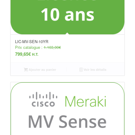
LIC-MV-SEN-10YR
Prix catalogue :
1.103,00
€
799,65
€
H.T.
Ajouter au panier
Voir les détails