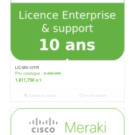
LIC-MV-10YR
Prix catalogue :
2.499,00
€
1.811,75
€
H.T.
Ajouter au panier
Voir les détails