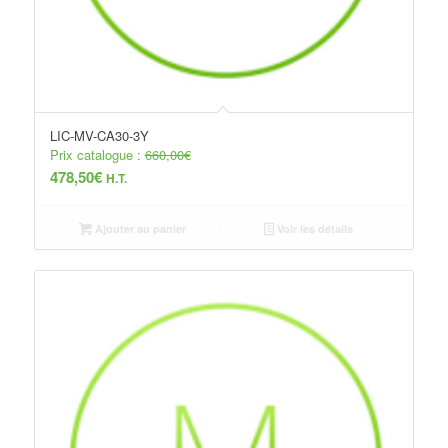
LIC-MV-CA30-3Y
Prix catalogue :
660,00
€
478,50
€
H.T.
Ajouter au panier
Voir les détails