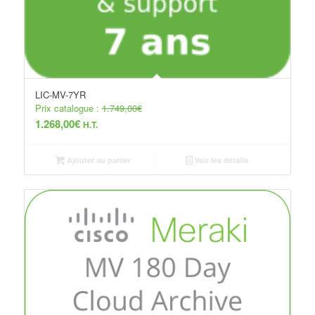
LIC-MV-7YR
Prix catalogue :
1.749,00
€
1.268,00
€
H.T.
Ajouter au panier
Voir les détails