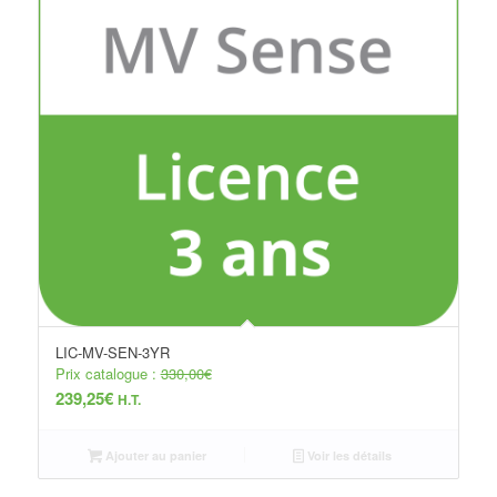
LIC-MV-SEN-3YR
Prix catalogue :
330,00
€
239,25
€
H.T.
Ajouter au panier
Voir les détails