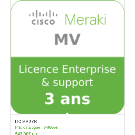
LIC-MV-3YR
Prix catalogue :
749,00
€
543,00
€
H.T.