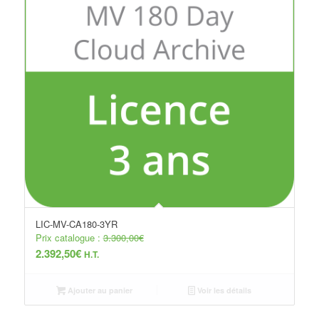
LIC-MV-CA180-3YR
Prix catalogue :
3.300,00
€
2.392,50
€
H.T.
Ajouter au panier
Voir les détails