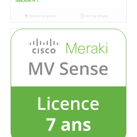
399,45
€
H.T.
Ajouter au panier
Voir les détails