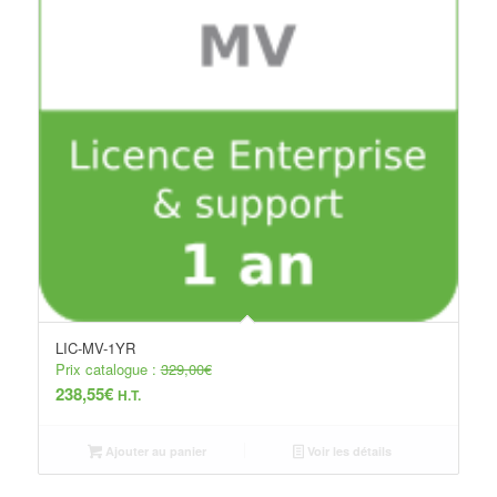
LIC-MV-1YR
Prix catalogue :
329,00
€
238,55
€
H.T.
Ajouter au panier
Voir les détails