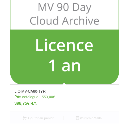
LIC-MV-CA90-1YR
Prix catalogue :
550,00
€
398,75
€
H.T.
Ajouter au panier
Voir les détails