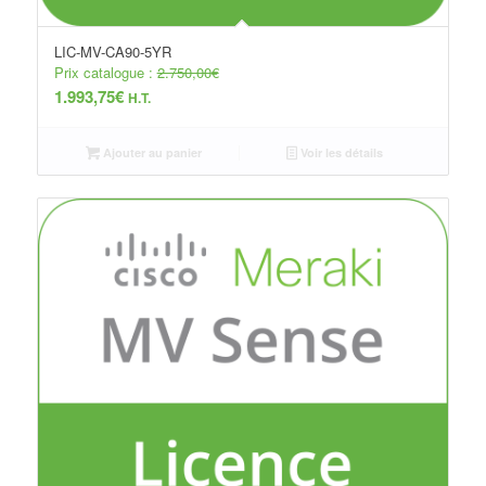
LIC-MV-CA90-5YR
Prix catalogue :
2.750,00
€
1.993,75
€
H.T.
Ajouter au panier
Voir les détails