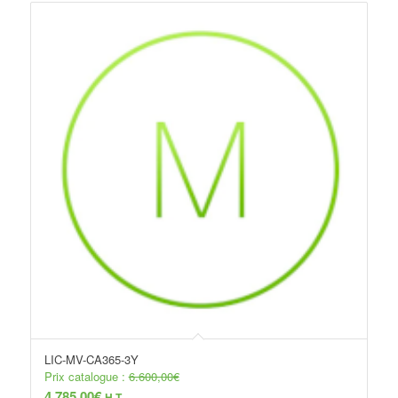
LIC-MV-CA365-3Y
Prix catalogue :
6.600,00
€
4.785,00
€
H.T.