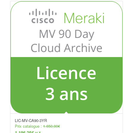
LIC-MV-CA90-3YR
Prix catalogue :
1.650,00
€
1.196,25
€