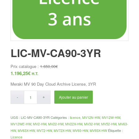
LIC-MV-CA90-3YR
Prix catalogue :
1.650,00
€
1.196,25
€
H.T.
Meraki MV 90 Day Cloud Archive License, 3YR
Ajouter au panier
UGS :
LIC-MV-CA90-3YR
Catégories :
licence
,
MV12N-HW
,
MV12W-HW
,
MV12WE-HW
,
MV2-HW
,
MV22-HW
,
MV22X-HW
,
MV32-HW
,
MV52-HW
,
MV63-
HW
,
MV63X-HW
,
MV72-HW
,
MV72X-HW
,
MV93-HW
,
MV93X-HW
Étiquette :
Licence