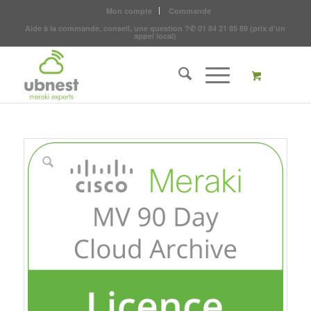
Mon compte
Commande
Aide à la commande, conseil, une question ?
✆
01 84 21 85 89
(prix d'un
appel local)