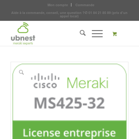
Mon compte
Commande
Aide à la commande, conseil, une question ?
✆
01 84 21 85 89
(prix d'un
appel local)