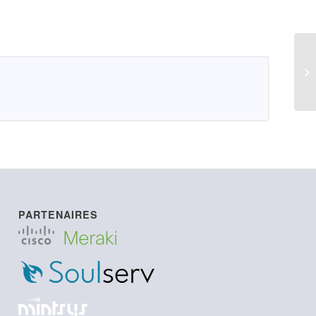
LI
PARTENAIRES