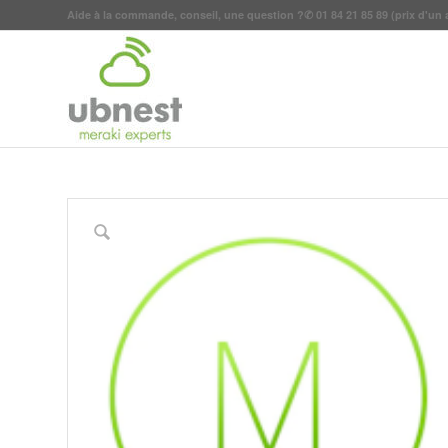
Aide à la commande, conseil, une question ?
✆
01 84 21 85 89
(prix d'un 