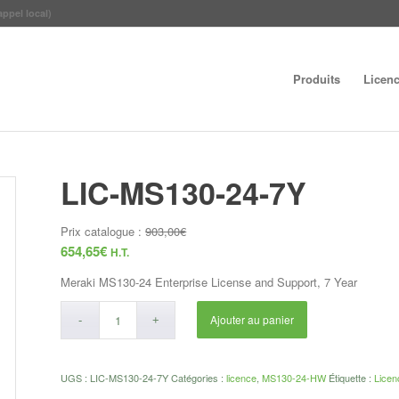
appel local)
Produits
Licen
LIC-MS130-24-7Y
Prix catalogue :
903,00
€
654,65
€
H.T.
Meraki MS130-24 Enterprise License and Support, 7 Year
Ajouter au panier
UGS :
LIC-MS130-24-7Y
Catégories :
licence
,
MS130-24-HW
Étiquette :
Licen