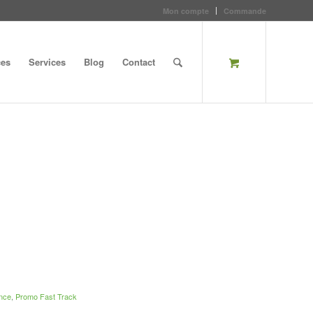
Mon compte
Commande
ces
Services
Blog
Contact
ence
,
Promo Fast Track