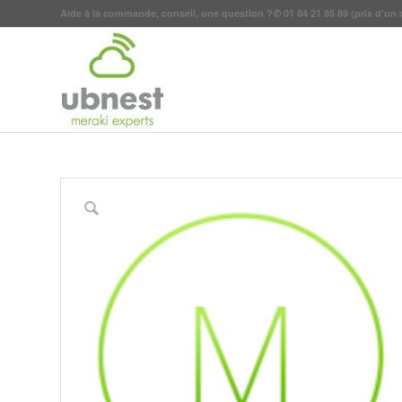
Aide à la commande, conseil, une question ?
✆
01 84 21 85 89
(prix d'un 