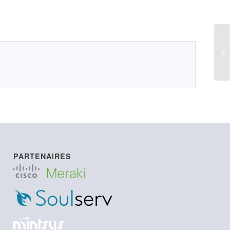
LI
PARTENAIRES