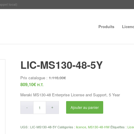
appel local)
Produits
Licen
LIC-MS130-48-5Y
Prix catalogue :
1.116,00
€
809,10
€
H.T.
Meraki MS130-48 Enterprise License and Support, 5 Year
Ajouter au panier
UGS :
LIC-MS130-48-5Y
Catégories :
licence
,
MS130-48-HW
Étiquettes :
Lic