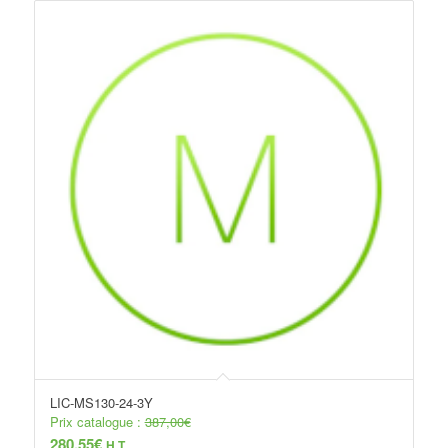
LIC-MS130-24-3Y
Prix catalogue :
387,00
€
280,55
€
H.T.