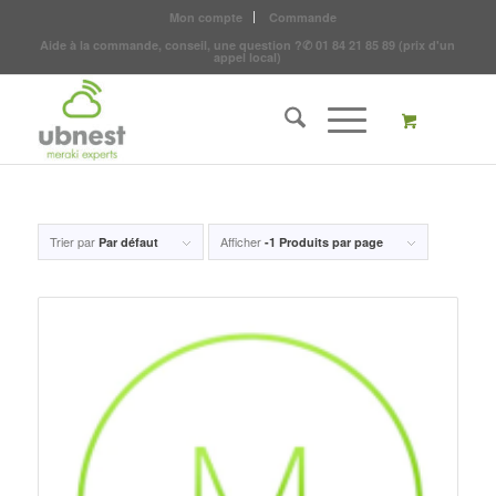
Mon compte
Commande
Aide à la commande, conseil, une question ?
✆
01 84 21 85 89
(prix d'un
appel local)
Trier par
Afficher
Par défaut
-1 Produits par page