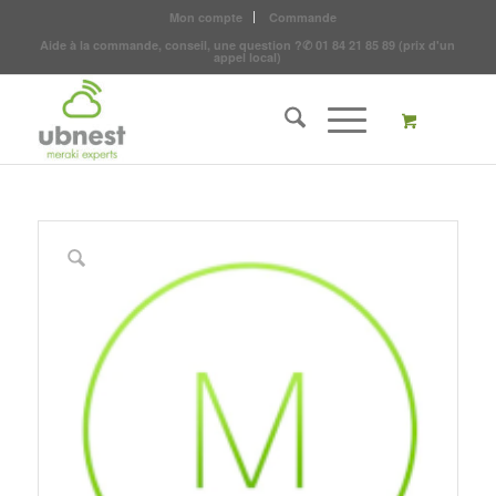
Mon compte
Commande
Aide à la commande, conseil, une question ?
✆
01 84 21 85 89
(prix d'un
appel local)