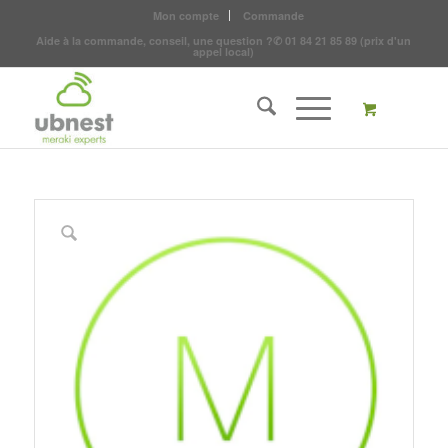
Mon compte
Commande
Aide à la commande, conseil, une question ?
✆
01 84 21 85 89
(prix d'un
appel local)