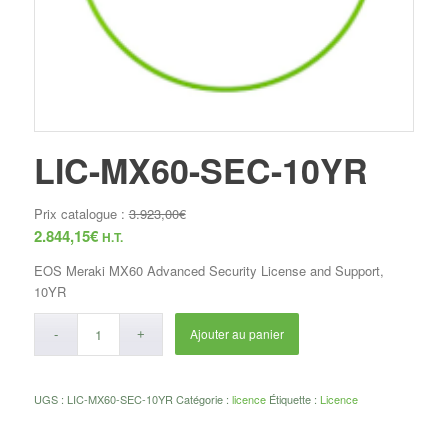
LIC-MX60-SEC-10YR
Prix catalogue :
3.923,00
€
2.844,15
€
H.T.
EOS Meraki MX60 Advanced Security License and Support,
10YR
Ajouter au panier
UGS :
LIC-MX60-SEC-10YR
Catégorie :
licence
Étiquette :
Licence