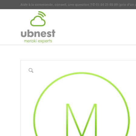
Aide à la commande, conseil, une question ?
✆
01 84 21 85 89
(prix d'un 