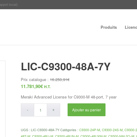
appel local)
Produits
Licen
LIC-C9300-48A-7Y
Prix catalogue :
16.250,91
€
11.781,90
€
H.T.
Meraki Advanced License for C9300-M 48-port, 7 year
Ajouter au panier
UGS :
LIC-C9300-48A-7Y
Catégories :
C9300-24P-M
,
C9300-24S-M
,
C9300-
48T-M
,
C9300-48U-M
,
C9300-48UN-M
,
C9300-48UXM-M
,
C9300-NM-2Q-M
,