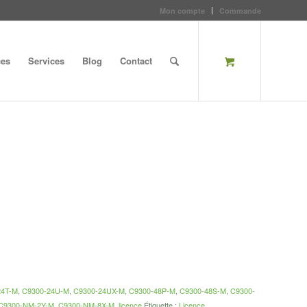
Mon compte
Commande
ces
Services
Blog
Contact
24T-M
,
C9300-24U-M
,
C9300-24UX-M
,
C9300-48P-M
,
C9300-48S-M
,
C9300-
C9300-NM-2Y-M
,
C9300-NM-8X-M
,
licence
Étiquette :
Licence