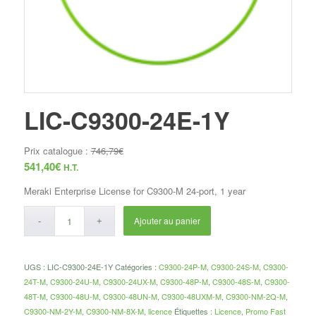
LIC-C9300-24E-1Y
Prix catalogue :
746,79
€
541,40
€
H.T.
Meraki Enterprise License for C9300-M 24-port, 1 year
Ajouter au panier
UGS :
LIC-C9300-24E-1Y
Catégories :
C9300-24P-M
,
C9300-24S-M
,
C9300-
24T-M
,
C9300-24U-M
,
C9300-24UX-M
,
C9300-48P-M
,
C9300-48S-M
,
C9300-
48T-M
,
C9300-48U-M
,
C9300-48UN-M
,
C9300-48UXM-M
,
C9300-NM-2Q-M
,
C9300-NM-2Y-M
,
C9300-NM-8X-M
,
licence
Étiquettes :
Licence
,
Promo Fast