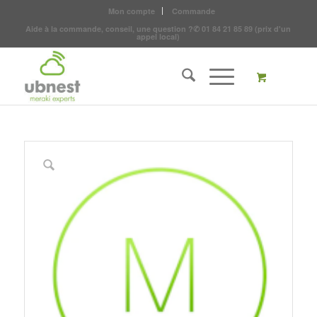
Mon compte
Commande
Aide à la commande, conseil, une question ?
✆
01 84 21 85 89
(prix d'un
appel local)