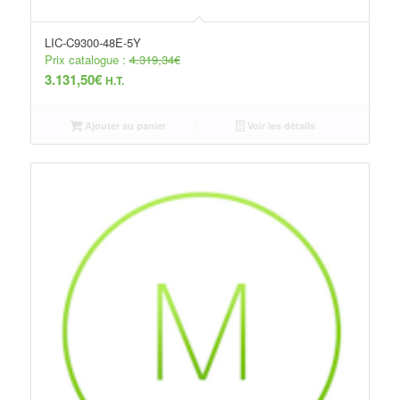
LIC-C9300-48E-5Y
Prix catalogue :
4.319,34
€
3.131,50
€
H.T.
Ajouter au panier
Voir les détails