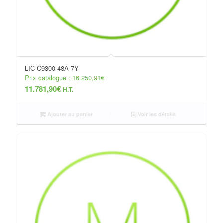
LIC-C9300-48A-7Y
Prix catalogue :
16.250,91
€
11.781,90
€
H.T.
Ajouter au panier
Voir les détails