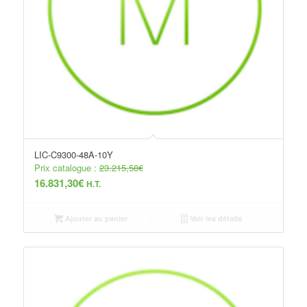
LIC-C9300-48A-10Y
Prix catalogue :
23.215,58
€
16.831,30
€
H.T.
Ajouter au panier
Voir les détails