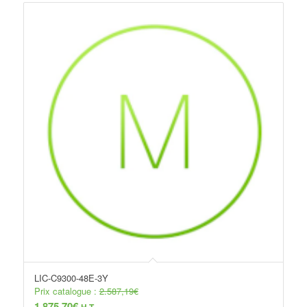
LIC-C9300-48E-3Y
Prix catalogue :
2.587,19
€
1.875,70
€