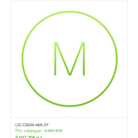
LIC-C9300-48A-3Y
Prix catalogue :
6.961,67
€
5.047,20
€
H.T.