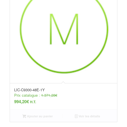
LIC-C9300-48E-1Y
Prix catalogue :
1.371,28
€
994,20
€
H.T.
Ajouter au panier
Voir les détails