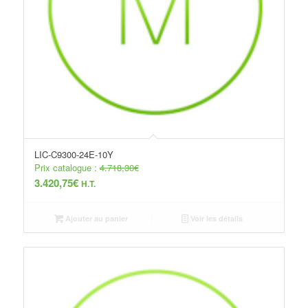
LIC-C9300-24E-10Y
Prix catalogue :
4.718,30
€
3.420,75
€
H.T.
Ajouter au panier
Voir les détails