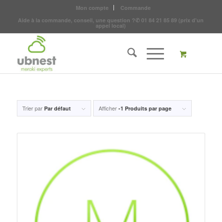
Mon compte
Commande
Aide à la commande, conseil, une question ?
✆
01 84 21 85 89
(prix d'un
appel local)
Trier par
Afficher
Par défaut
-1 Produits par page