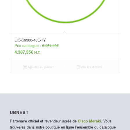
LIC-C9300-48E-7Y
Prix catalogue :
6.051,49
€
4.387,35
€
H.T.
Ajouter au panier
Voir les détails
UBNEST
Partenaire officiel et revendeur agréé de
Cisco Meraki
. Vous
trouverez dans notre boutique en ligne l’ensemble du catalogue