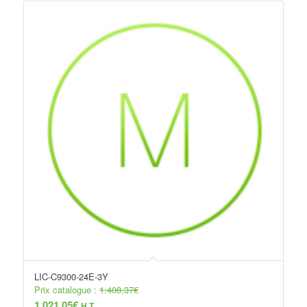
LIC-C9300-24E-3Y
Prix catalogue :
1.408,37
€
1.021,05
€
H.T.