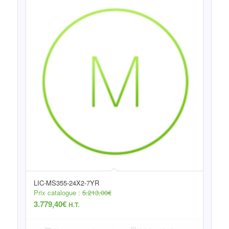
LIC-MS355-24X2-7YR
Prix catalogue :
5.213,00
€
3.779,40
€
H.T.