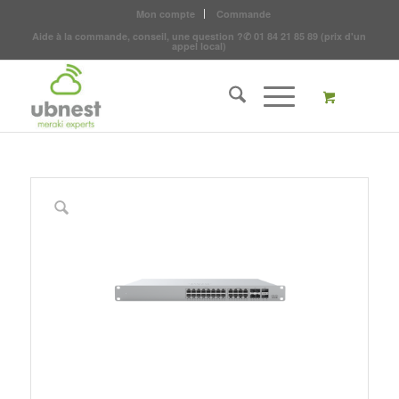
Mon compte
Commande
Aide à la commande, conseil, une question ?
✆
01 84 21 85 89
(prix d'un
appel local)