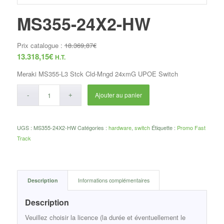
MS355-24X2-HW
Prix catalogue :
18.369,87
€
13.318,15
€
H.T.
Meraki MS355-L3 Stck Cld-Mngd 24xmG UPOE Switch
Ajouter au panier
UGS :
MS355-24X2-HW
Catégories :
hardware
,
switch
Étiquette :
Promo Fast
Track
Description
Informations complémentaires
Description
Veuillez choisir la licence (la durée et éventuellement le