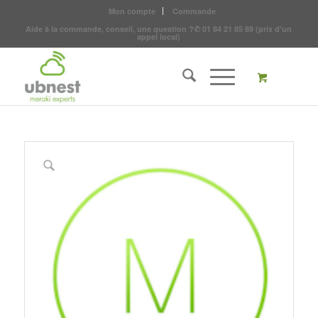
Mon compte
Commande
Aide à la commande, conseil, une question ?
✆
01 84 21 85 89
(prix d'un
appel local)