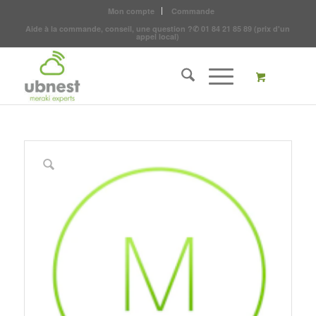
Mon compte
Commande
Aide à la commande, conseil, une question ?
✆
01 84 21 85 89
(prix d'un
appel local)