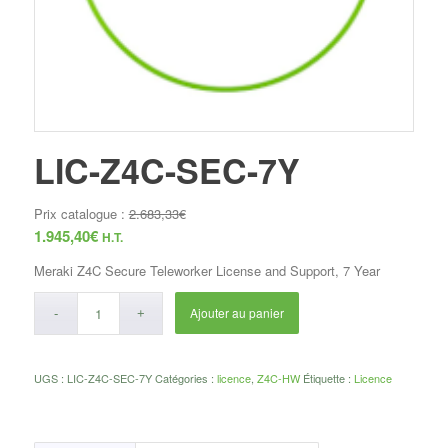
LIC-Z4C-SEC-7Y
Prix catalogue :
2.683,33
€
1.945,40
€
H.T.
Meraki Z4C Secure Teleworker License and Support, 7 Year
Ajouter au panier
UGS :
LIC-Z4C-SEC-7Y
Catégories :
licence
,
Z4C-HW
Étiquette :
Licence