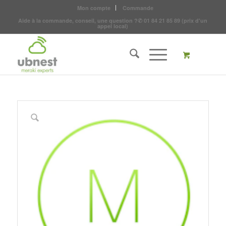
Mon compte
Commande
Aide à la commande, conseil, une question ?
✆
01 84 21 85 89
(prix d'un
appel local)