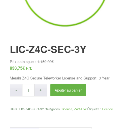
LIC-Z4C-SEC-3Y
Prix catalogue :
1.150,00
€
833,75
€
H.T.
Meraki Z4C Secure Teleworker License and Support, 3 Year
Ajouter au panier
UGS :
LIC-Z4C-SEC-3Y
Catégories :
licence
,
Z4C-HW
Étiquette :
Licence